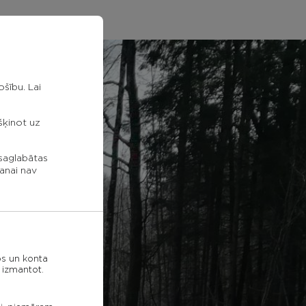
šību. Lai
kšķinot uz
 saglabātas
anai nav
os un konta
 izmantot.