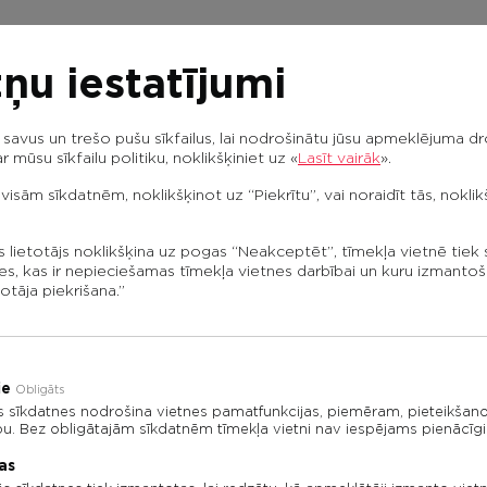
ņu iestatījumi
avus un trešo pušu sīkfailus, lai nodrošinātu jūsu apmeklējuma dro
r mūsu sīkfailu politiku, noklikšķiniet uz «
Lasīt vairāk
».
 visām sīkdatnēm, noklikšķinot uz “Piekrītu”, vai noraidīt tās, nokli
s lietotājs noklikšķina uz pogas “Neakceptēt”, tīmekļa vietnē tiek
es, kas ir nepieciešamas tīmekļa vietnes darbībai un kuru izmantoš
otāja piekrišana.”
ie
Obligāts
s sīkdatnes nodrošina vietnes pamatfunkcijas, piemēram, pieteikšan
bu. Bez obligātajām sīkdatnēm tīmekļa vietni nav iespējams pienācīgi
as