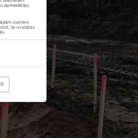
ni, piemēram,
ētu apmeklētāju.
ažādām vietnēm,
tot, lai izveidotu
ēs.
īt