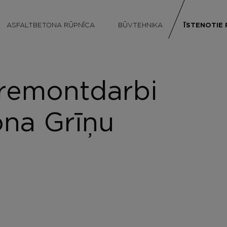
ASFALTBETONA RŪPNĪCA
BŪVTEHNIKA
ĪSTENOTIE 
Valsts autoce
uku izbūve
Pašvaldību a
ateriālu testēšana un kvalitātes kontrole
Ielas, ietves,
 remontdarbi
anizācijas tehnisko līdzekļu ierīkošana
Grants un me
Stāvlaukumi 
ona Grīņu
Sporta lauku
Teritorijas l
Tilti un hidr
Lidlauki