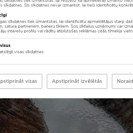
ās sīkdatnes tiek izmantotas, lai redzētu, kā apmeklētāji izmanto viet
ās sīkdatnes. Šīs sīkdatnes nevar izmantot, lai tieši identificētu konkr
cīgi
īgas sīkdatnes tiek izmantotas, lai identificētu apmeklētājus starp d
 satura partneriem, baneru tīkliem. Šos sīkfailus uzņēmumi var izman
ju interešu profilu vai rādītu atbilstošas reklāmas citās tīmekļa vietn
visus
atslēgt visas sīkdatnes
pstiprināt visas
Apstiprināt izvēlētās
Noraid