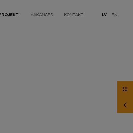
PROJEKTI
VAKANCES
KONTAKTI
LV
EN
ļi
utoceļi
 veloceliņi
ža ceļi
un laukumi
mi
abiekārtojums, iekšpagalmi
obūves