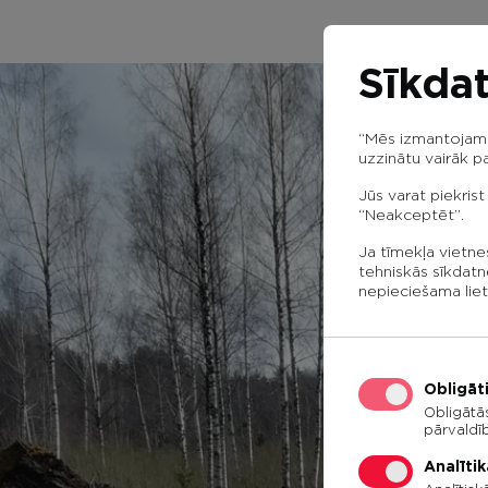
Sīkdat
“Mēs izmantojam s
uzzinātu vairāk pa
Jūs varat piekrist
“Neakceptēt”.
Ja tīmekļa vietne
tehniskās sīkdatn
nepieciešama liet
Obligāt
Obligātā
pārvaldī
Analītik