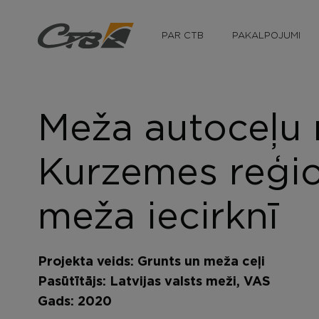
PAR CTB
PAKALPOJUMI
Par mums
Projektu vadība
Vēsture
Ielu, ceļu un lidla
Vērtības
Ceļu būvniecības m
Meža autoceļu
Kvalitātes vadība
Ceļu satiksmes org
Apbalvojumi
Kurzemes reģi
meža iecirknī
Projekta veids: Grunts un meža ceļi
Pasūtītājs: Latvijas valsts meži, VAS
Gads: 2020