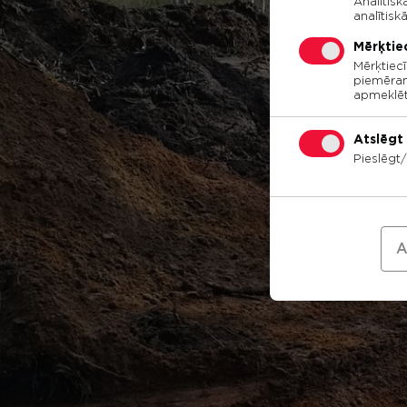
Analītisk
analītisk
Mērķtie
Mērķtiec
piemēram,
apmeklētā
Atslēgt 
Pieslēgt/
A