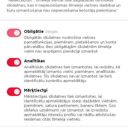
“Neakceptēt”, tīmekļa vietnē tiek saglabātas tehniskās
KONTAKTI
226 m - drošības barjeru uzstādīšana
sīkdatnes, kas ir nepieciešamas tīmekļa vietnes darbībai un
kuru izmantošanai nav nepieciešama lietotāja piekrišana.”
Ielas, ietves, veloceliņi
Grants un meža ceļi
Obligātie
Obligāts
Stāvlaukumi un laukumi
Obligātās sīkdatnes nodrošina vietnes
pamatfunkcijas, piemēram, pieteikšanos un konta
Sporta laukumi
pārvaldību. Bez obligātajām sīkdatnēm tīmekļa
vietni nav iespējams pienācīgi izmantot.
Teritorijas labiekārtojums, iekšpagalmi
Analītikas
Tilti un hidrobūves
Analītiskās sīkdatnes tiek izmantotas, lai redzētu, kā
apmeklētāji izmanto vietni, piemēram, analītiskās
sīkdatnes. Šīs sīkdatnes nevar izmantot, lai tieši
Lidlauki
identificētu konkrētu apmeklētāju.
Mērķtiecīgi
Mērķtiecīgas sīkdatnes tiek izmantotas, lai
identificētu apmeklētājus starp dažādām vietnēm,
piemēram, satura partneriem, baneru tīkliem. Šos
sīkfailus uzņēmumi var izmantot, lai izveidotu
apmeklētāju interešu profilu vai rādītu atbilstošas
reklāmas citās tīmekļa vietnēs.